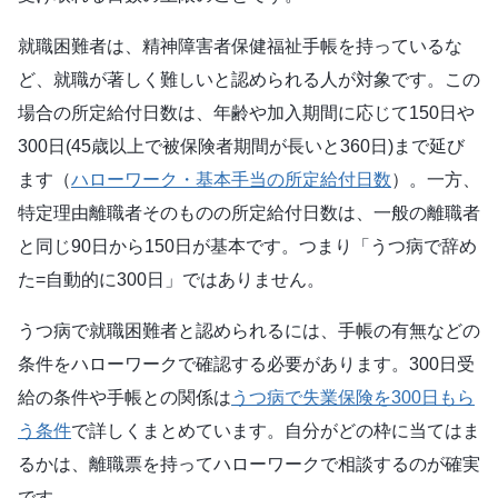
就職困難者は、精神障害者保健福祉手帳を持っているな
ど、就職が著しく難しいと認められる人が対象です。この
場合の所定給付日数は、年齢や加入期間に応じて150日や
300日(45歳以上で被保険者期間が長いと360日)まで延び
ます（
ハローワーク・基本手当の所定給付日数
）。一方、
特定理由離職者そのものの所定給付日数は、一般の離職者
と同じ90日から150日が基本です。つまり「うつ病で辞め
た=自動的に300日」ではありません。
うつ病で就職困難者と認められるには、手帳の有無などの
条件をハローワークで確認する必要があります。300日受
給の条件や手帳との関係は
うつ病で失業保険を300日もら
う条件
で詳しくまとめています。自分がどの枠に当てはま
るかは、離職票を持ってハローワークで相談するのが確実
です。