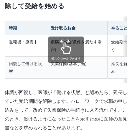
除して受給を始める
時期
受け取るお金
やること
退職後・療養中
傷病手当金(条件を満たす場
受給期間の
合)
く
横スクロールできます
回復して働ける状
失業保険(基本手当)
延長を解除
態
み
体調が回復し、医師が「働ける状態」と認めたら、延長し
ていた受給期間を解除します。ハローワークで求職の申し
込みをして、改めて失業保険の手続きに入る流れです。こ
のとき、働けるようになったことを示すために医師の意見
書などを求められることがあります。