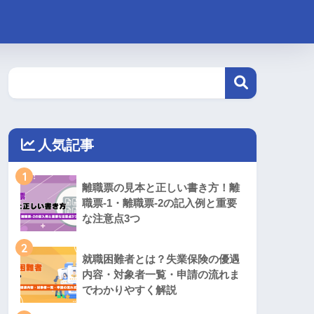
人気記事
1
離職票の見本と正しい書き方！離
職票-1・離職票-2の記入例と重要
な注意点3つ
2
就職困難者とは？失業保険の優遇
内容・対象者一覧・申請の流れま
でわかりやすく解説