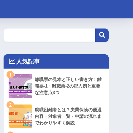
人気記事
1
離職票の見本と正しい書き方！離
職票-1・離職票-2の記入例と重要
な注意点3つ
2
就職困難者とは？失業保険の優遇
内容・対象者一覧・申請の流れま
でわかりやすく解説