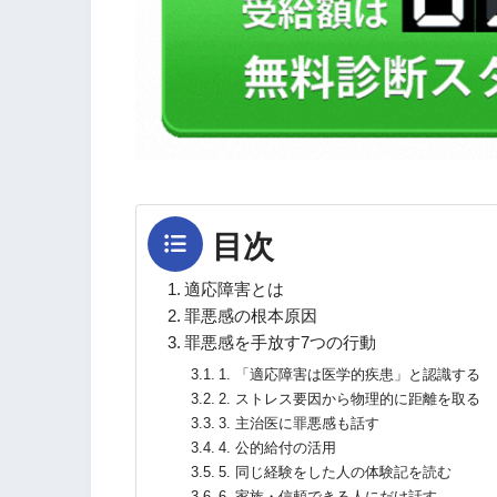
目次
適応障害とは
罪悪感の根本原因
罪悪感を手放す7つの行動
1. 「適応障害は医学的疾患」と認識する
2. ストレス要因から物理的に距離を取る
3. 主治医に罪悪感も話す
4. 公的給付の活用
5. 同じ経験をした人の体験記を読む
6. 家族・信頼できる人にだけ話す