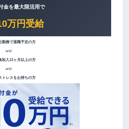
付金を最大限活用で
10万円受給
社勤務で退職予定の方
and
険加入12ヶ月以上の方
and
ストレスをお持ちの方