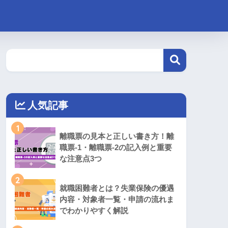
人気記事
1
離職票の見本と正しい書き方！離
職票-1・離職票-2の記入例と重要
な注意点3つ
2
就職困難者とは？失業保険の優遇
内容・対象者一覧・申請の流れま
でわかりやすく解説