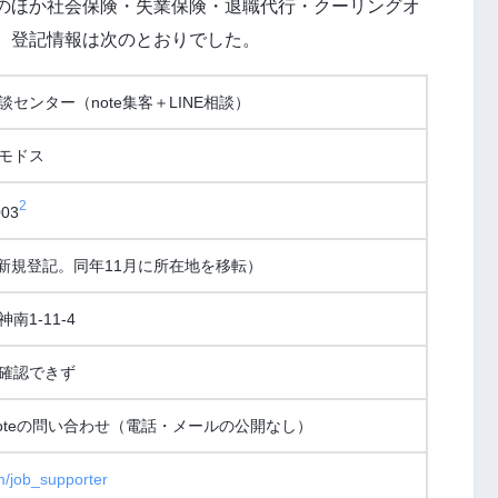
のほか社会保険・失業保険・退職代行・クーリングオ
。登記情報は次のとおりでした。
センター（note集客＋LINE相談）
モドス
2
003
月（新規登記。同年11月に所在地を移転）
南1-11-4
確認できず
noteの問い合わせ（電話・メールの公開なし）
m/job_supporter