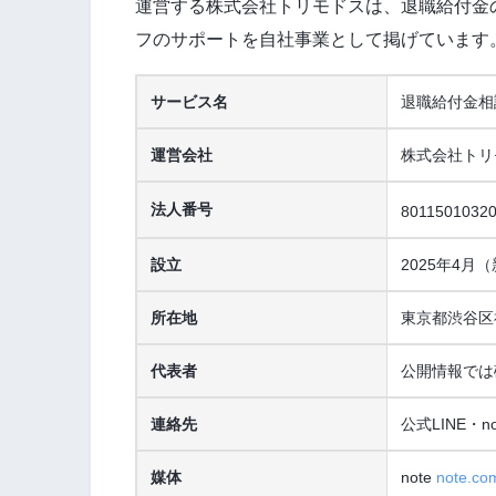
運営する株式会社トリモドスは、退職給付金
フのサポートを自社事業として掲げています
サービス名
退職給付金相談
運営会社
株式会社トリ
法人番号
8011501032
設立
2025年4
所在地
東京都渋谷区神
代表者
公開情報では
連絡先
公式LINE・
媒体
note
note.co